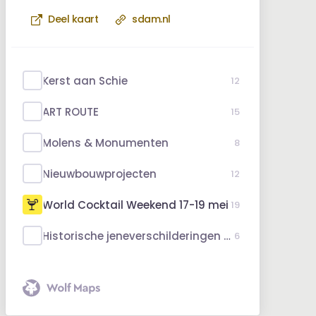
Deel kaart
sdam.nl
Kerst aan Schie
12
ART ROUTE
15
Molens & Monumenten
8
Nieuwbouwprojecten
12
World Cocktail Weekend 17-19 mei
19
Historische jeneverschilderingen wandeltour
6